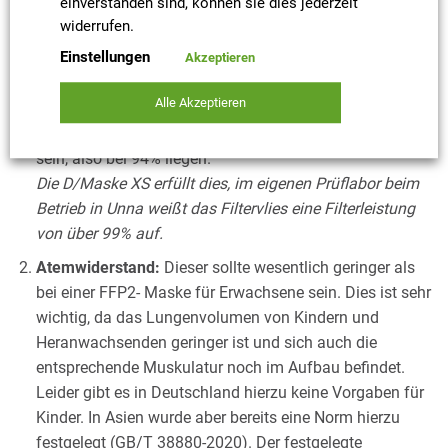
einverstanden sind, können sie dies jederzeit
Austausch mit dem
BfArM
gesucht und mögliche
widerrufen.
Kriterien für eine Sonderzulassung für die D/Maske
Einstellungen
Akzeptieren
KIDS (später XS) diskutiert. Dabei wurden insbesondere
die folgenden 5 Bewertungsbereiche diskutiert:
Alle Akzeptieren
Filterleistung:
Diese sollte analog einer FFP2 Maske
sein, also bei 94% liegen.
Die D/Maske XS erfüllt dies, im eigenen Prüflabor beim
Betrieb in Unna weißt das Filtervlies eine Filterleistung
von über 99% auf.
Atemwiderstand:
Dieser sollte wesentlich geringer als
bei einer FFP2- Maske für Erwachsene sein. Dies ist sehr
wichtig, da das Lungenvolumen von Kindern und
Heranwachsenden geringer ist und sich auch die
entsprechende Muskulatur noch im Aufbau befindet.
Leider gibt es in Deutschland hierzu keine Vorgaben für
Kinder. In Asien wurde aber bereits eine Norm hierzu
festgelegt (GB/T 38880-2020). Der festgelegte