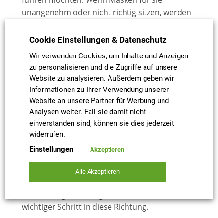
führen möchten. Wenn Masken für sie
unangenehm oder nicht richtig sitzen, werden
sie diese eher abnehmen oder nicht korrekt
tragen. Dadurch steigt das Risiko einer
Cookie Einstellungen & Datenschutz
Infektion für das Kind und seine Umgebung.
Wir verwenden Cookies, um Inhalte und Anzeigen
Daher ist es sinnvoll, kindgerechte Masken zu
zu personalisieren und die Zugriffe auf unsere
entwickeln, die den Bedürfnissen von Kindern
Website zu analysieren. Außerdem geben wir
entsprechen und ihnen helfen, sich in der
Informationen zu Ihrer Verwendung unserer
Pandemie zu schützen.
Website an unsere Partner für Werbung und
Wir wollen zusammen mit der Universität
Analysen weiter. Fall sie damit nicht
Wuppertal zu einem Standard für
einverstanden sind, können sie dies jederzeit
Kindermasken beitragen. Wir erwarten, dass
widerrufen.
dadurch die Qualität der Masken für Kinder
Einstellungen
Akzeptieren
verbessert wird und die Sicherheit erhöht wird.
Es ist wichtig, die Gesundheit und Sicherheit
Alle Akzeptieren
von Kindern zu gewährleisten, und die
Entwicklung von kindgerechten Masken ist ein
wichtiger Schritt in diese Richtung.