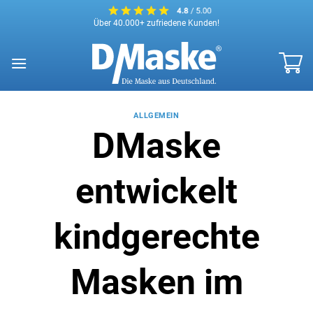
Zum
Über 40.000+ zufriedene Kunden!
Inhalt
springen
ALLGEMEIN
DMaske
entwickelt
kindgerechte
Masken im