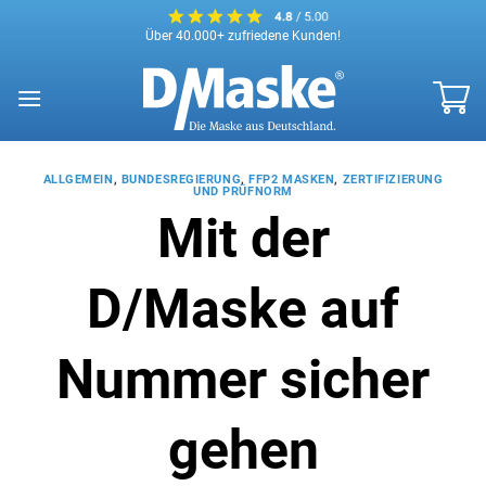
Zum
Über 40.000+ zufriedene Kunden!
Inhalt
springen
ALLGEMEIN
,
BUNDESREGIERUNG
,
FFP2 MASKEN
,
ZERTIFIZIERUNG
UND PRÜFNORM
Mit der
D/Maske auf
Nummer sicher
gehen