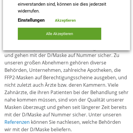
Grund empfehlen wir den Kauf direkt beim Hersteller.
einverstanden sind, können sie dies jederzeit
Der Kunde kann sicher sein, dass die Qualität der
widerrufen.
Maske und der verwendeten Materialien vor der
Einstellungen
Akzeptieren
Inverkehrbringung stimmt. In unserem
Online-Shop
erhalten Sie die D/Maske in verschiedenen
Alle Akzeptieren
Paketgrößen. Die sehr guten Bewertungen unserer
Kundschaft sprechen für sich – überzeugen Sie sich
und gehen mit der D/Maske auf Nummer sicher. Zu
unseren großen Abnehmern gehören diverse
Behörden, Unternehmen, zahlreiche Apotheken, die
FFP2-Masken auf Berechtigungsscheine ausgeben, und
nicht zuletzt auch Ärzte bzw. deren Kammern. Viele
Zahnärzte, die ihren Patienten bei der Behandlung sehr
nahe kommen müssen, sind von der Qualität unserer
Masken überzeugt und gehen seit längerer Zeit bereits
mit der D/Maske auf Nummer sicher. Unter unseren
Referenzen
können Sie nachlesen, welche Behörden
wir mit der D/Maske beliefern.