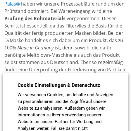
Palas®
haben wir unsere Prozessabläufe rund um den
Prüfstand optimiert. Bei Wareneingang wird eine
Prüfung des Rohmaterials
vorgenommen. Dieser
Schritt ist essentiell, da das Filtervlies die Basis für die
Qualität der fertig produzierten Masken bildet. Bei der
D/Maske handelt es sich dabei um ein Produkt, das zu
100%
Made in Germany
ist, denn sowohl die dafür
benötigte Meltblown-Maschine als auch das Produkt
selbst stammen aus Deutschland. Ebenso regelmäßig
findet eine Überprüfung der Filterleistung von Partikeln
und Aerosolen sowie des Atemwiderstands statt. Die
aktuellen
Prüfberichte
können auf unserer Website
Cookie Einstellungen & Datenschutz
begutachtet werden.
Wir verwenden Cookies, um Inhalte und Anzeigen
zu personalisieren und die Zugriffe auf unsere
Auch die fertig produzierten Masken werden
Website zu analysieren. Außerdem geben wir
selbstverständlich am Ende der Produktionsstraße
Informationen zu Ihrer Verwendung unserer
einer täglichen Prüfung unterzogen, bevor sie
Website an unsere Partner für Werbung und
verpackt und verschickt werden können.
Aus diesem
Analysen weiter. Fall sie damit nicht