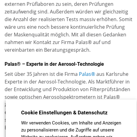
externen Prüflaboren zu sein, deren Prüfungen
zeitaufwendig sind. Außerdem würden wir gleichzeitig
die Anzahl der realisierten Tests massiv erhöhen. Somit
wäre uns eine noch bessere kontinuierliche Prüfung
der Maskenqualität möglich. Mit all diesen Gedanken
nahmen wir Kontakt zur Firma Palas® auf und
vereinbarten ein Beratungsgespräch.
Palas® – Experte in der Aerosol-Technologie
Seit über 35 Jahren ist die Firma
Palas®
aus Karlsruhe
Experte in der Aerosol-Technologie. Als Marktführer in
der Entwicklung und Produktion von Filterprüfständen
sowie optischen Aerosolspektrometern ist Palas®
zertifiziert nach ISO 9001:2015. Die 70 Mitarbeiter
entwickeln und produzieren alle Produkte
inhouse
und
Cookie Einstellungen & Datenschutz
stellen sie ausschließlich
made in Germany
her.
Wir verwenden Cookies, um Inhalte und Anzeigen
Entwickelt werden
zu personalisieren und die Zugriffe auf unsere
Website zu analysieren. Außerdem geben wir