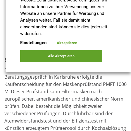
hochpräzise Geräte zur Generierung und
Informationen zu Ihrer Verwendung unserer
Charakterisierung von Partikeln,
Website an unsere Partner für Werbung und
Analysen weiter. Fall sie damit nicht
zertifizierte Messgeräte für den behördlichen Einsatz
einverstanden sind, können sie dies jederzeit
sowie
widerrufen.
modular aufgebaute anwendungsspezifische Test- und
Einstellungen
Akzeptieren
Prüfsysteme.
Alle Akzeptieren
Besuch bei Palas® vor Ort
Nach unserer Kontaktaufnahme und dem
Beratungsgespräch in Karlsruhe erfolgte die
Kaufentscheidung für den Maskenprüfstand PMFT 1000
M. Dieser Prüfstand kann Filtermasken nach
europäischer, amerikanischer und chinesischer Norm
prüfen. Dabei besteht die Möglichkeit zweier
verschiedener Prüfungen. Durchführbar sind der
Atemwiderstandstest und der Effizienztest mit
künstlich erzeugtem Prüfaerosol durch Kochsalzlösung