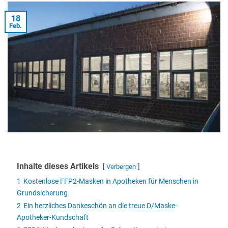
18
Feb.
Inhalte dieses Artikels
Verbergen
1
Kostenlose FFP2-Masken in Apotheken für Menschen in
Grundsicherung
2
Ein herzliches Dankeschön an die treue D/Maske-
Apotheker-Kundschaft