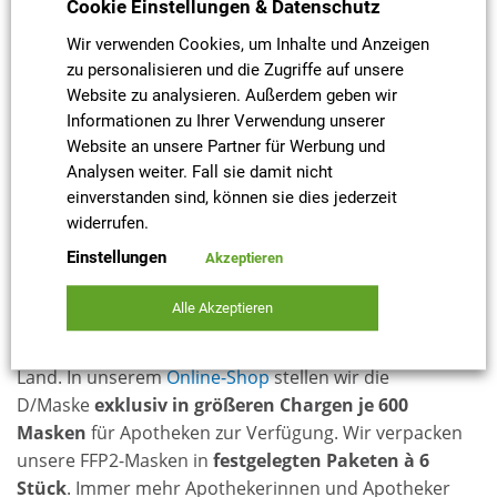
Cookie Einstellungen & Datenschutz
Ein herzliches Dankeschön an die treue D/Maske-
Wir verwenden Cookies, um Inhalte und Anzeigen
Apotheker-Kundschaft
zu personalisieren und die Zugriffe auf unsere
Website zu analysieren. Außerdem geben wir
Apothekerinnen und Apotheker mussten sich in den
Informationen zu Ihrer Verwendung unserer
vergangenen Wochen einen großen Vorrat an FFP2-
Website an unsere Partner für Werbung und
Masken zulegen. Sie wollten für den großen Ansturm,
Analysen weiter. Fall sie damit nicht
der durch die kostenlose Ausgabe von 3 FFP2-Masken
einverstanden sind, können sie dies jederzeit
an berechtigte Bürger vor Weihnachten ausgelöst
widerrufen.
wurde, gewappnet sein. Die Ausgabe der
Einstellungen
Akzeptieren
Schutzmasken auf Berechtigungsscheine folgte ab
Anfang Januar und löste einen erneuten Andrang aus.
Alle Akzeptieren
Wir beliefern seit Beginn der Aktion der
Bundesregierung sehr viele Apotheken im gesamten
Land. In unserem
Online-Shop
stellen wir die
D/Maske
exklusiv in größeren Chargen je 600
Masken
für Apotheken zur Verfügung. Wir verpacken
unsere FFP2-Masken in
festgelegten Paketen à 6
Stück
. Immer mehr Apothekerinnen und Apotheker