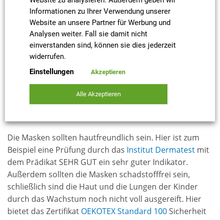
Website zu analysieren. Außerdem geben wir
Community Masken
, oder auch Alltagsmasken, ist ein
Informationen zu Ihrer Verwendung unserer
Überbegriff für nicht zertifizierte Masken.
Website an unsere Partner für Werbung und
Entsprechend gibt es hier die selbst gefertigte Masken
Analysen weiter. Fall sie damit nicht
wie zu Beginn des Kampfes gegen SARS-CoV-2, als auch
einverstanden sind, können sie dies jederzeit
Masken, die ähnliche Schutzwirkung wie OP-Masken
widerrufen.
oder auch ähnlich FFP2 Masken bieten.
Einstellungen
Akzeptieren
Wichtig bei allen Masken ist, dass hier die richtigen
Alle Akzeptieren
Vliesstoffe
verwendet werden, damit die Masken die
folgenden Eigenschaften haben:
Die Masken sollten hautfreundlich sein. Hier ist zum
Beispiel eine Prüfung durch das
Institut Dermatest
mit
dem Prädikat SEHR GUT ein sehr guter Indikator.
Außerdem sollten die Masken schadstofffrei sein,
schließlich sind die Haut und die Lungen der Kinder
durch das Wachstum noch nicht voll ausgereift. Hier
bietet das Zertifikat
OEKOTEX Standard 100
Sicherheit