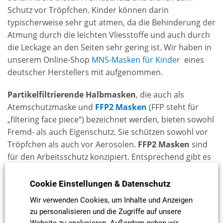
Schutz vor Tröpfchen. Kinder können darin
typischerweise sehr gut atmen, da die Behinderung der
Atmung durch die leichten Vliesstoffe und auch durch
die Leckage an den Seiten sehr gering ist. Wir haben in
unserem Online-Shop
MNS-Masken für Kinder
eines
deutscher Herstellers mit aufgenommen.
Partikelfiltrierende Halbmasken
, die auch als
Atemschutzmaske und
FFP2 Masken
(FFP steht für
„filtering face piece“) bezeichnet werden, bieten sowohl
Fremd- als auch Eigenschutz. Sie schützen sowohl vor
Tröpfchen als auch vor Aerosolen.
FFP2 Masken
sind
für den Arbeitsschutz konzipiert. Entsprechend gibt es
keine wirklichen Tests für Kindermasken und deren
Anwendung. Grundsätzlich haben FFP2 Masken eine
Cookie Einstellungen & Datenschutz
wesentlich höhere Filterwirkung als OP-Masken aber
Wir verwenden Cookies, um Inhalte und Anzeigen
auch einen geringeren Atemkomfort.
zu personalisieren und die Zugriffe auf unsere