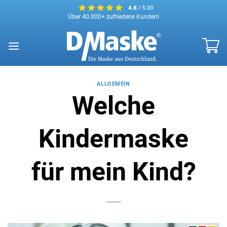
Zum
Über 40.000+ zufriedene Kunden!
Inhalt
springen
ALLGEMEIN
Welche
Kindermaske
für mein Kind?