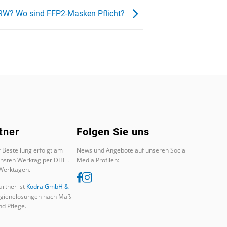
NRW? Wo sind FFP2-Masken Pflicht?
tner
Folgen Sie uns
 Bestellung erfolgt am
News und Angebote auf unseren Social
chsten Werktag per DHL .
Media Profilen:
 Werktagen.
rtner ist
Kodra GmbH &
ygienelösungen nach Maß
d Pflege.