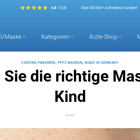
Über 40.000+ zufriedene Kunden!
D/Maske
Kategorien
Ärzte-Shop
CORONA PANDEMIE
,
FFP2 MASKEN
,
MADE IN GERMANY
 Sie die richtige Mas
Kind