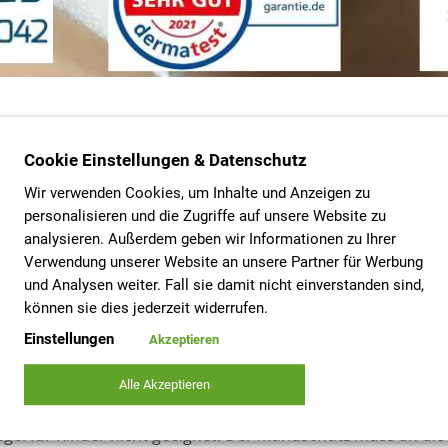
Cookie Einstellungen & Datenschutz
ehm wie möglich machen
Wir verwenden Cookies, um Inhalte und Anzeigen zu
inder bekommen?
personalisieren und die Zugriffe auf unsere Website zu
 gewöhnt
analysieren. Außerdem geben wir Informationen zu Ihrer
Verwendung unserer Website an unsere Partner für Werbung
und Analysen weiter. Fall sie damit nicht einverstanden sind,
n Kinder ab einem Alter von sechs Jahren eine Maske un
können sie dies jederzeit widerrufen.
der stellt dies eine besondere Herausforderung dar, jedoch 
Einstellungen
Akzeptieren
Alle Akzeptieren
so angenehm wie möglich machen
egel für Kinder nicht geeignet. Der Mundschutz muss an die