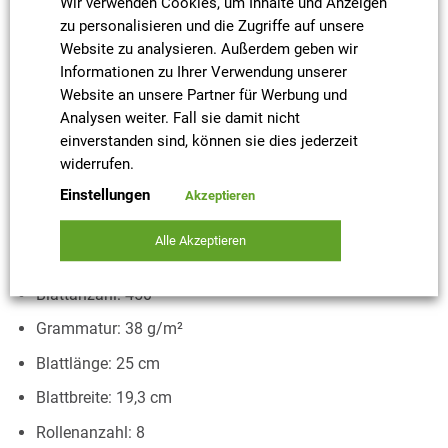
Wir verwenden Cookies, um Inhalte und Anzeigen
Die Green Hygiene® klimaneutrale Handtuchrolle
zu personalisieren und die Zugriffe auf unsere
RAINER wird aus 100% recyceltem Altpapier hergestellt.
Website zu analysieren. Außerdem geben wir
Die Handtuchrollen werden plastikfrei in recycelten
Informationen zu Ihrer Verwendung unserer
Website an unsere Partner für Werbung und
Kartons verpackt.
Analysen weiter. Fall sie damit nicht
einverstanden sind, können sie dies jederzeit
Produkteigenschaften:
widerrufen.
Lagen: 2
Einstellungen
Akzeptieren
Material: Recycling
Alle Akzeptieren
Farbe: hochweiß
Blattanzahl: 450
Grammatur: 38 g/m²
Blattlänge: 25 cm
Blattbreite: 19,3 cm
Rollenanzahl: 8