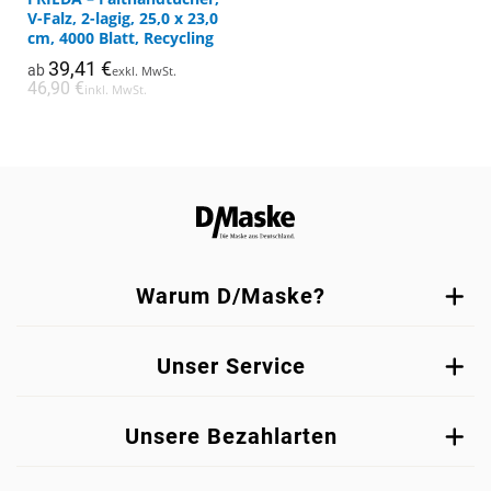
weist
mit
5.00
V-Falz, 2-lagig, 25,0 x 23,0
mehrere
von 5
cm, 4000 Blatt, Recycling
Varianten
39,41
€
ab
exkl. MwSt.
auf.
46,90
€
inkl. MwSt.
Die
Optionen
können
auf
der
Produktseite
gewählt
werden
Warum D/Maske?
Unser Service
Unsere Bezahlarten