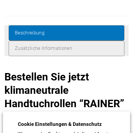
Beschreibung
Zusätzliche Informationen
Bestellen Sie jetzt
klimaneutrale
Handtuchrollen “RAINER”
von Green Hygiene®
Cookie Einstellungen & Datenschutz
Jedes Kilogramm von RAINER spart 3kg CO2!