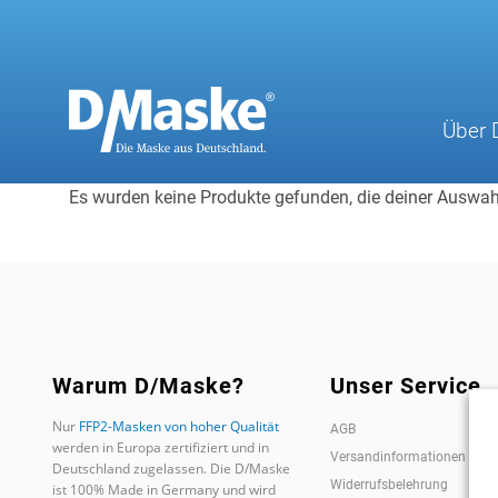
Zum
Inhalt
springen
Über 
Es wurden keine Produkte gefunden, die deiner Auswah
Warum D/Maske?
Unser Service
Nur
FFP2-Masken von hoher Qualität
AGB
werden in Europa zertifiziert und in
Versandinformationen
Deutschland zugelassen. Die D/Maske
Widerrufsbelehrung
ist 100% Made in Germany und wird