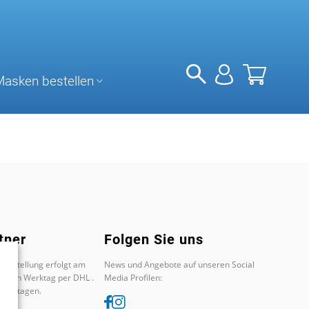
Masken bestellen
tner
Folgen Sie uns
 Bestellung erfolgt am
News und Angebote auf unseren Social
chsten Werktag per DHL .
Media Profilen:
 Werktagen.