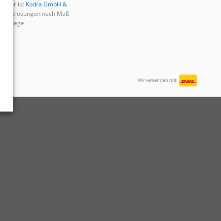
rtner ist
Kodra GmbH &
ygienelösungen nach Maß
d Pflege.
Wir versenden mit: