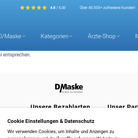
Über 40.000+ zufriedene Kunden!
D/Maske
Kategorien
Ärzte-Shop
l entsprechen.
Unsere Bezahlarten
Unser Par
Wir bieten zum Bezahlen die bekannten
Der Versand Ihrer
Cookie Einstellungen & Datenschutz
und verbreiteten Möglichkeiten über
gleichen oder nä
Kreditkarte, PayPal und für Stammkunden
Zustellung in 1-2
Wir verwenden Cookies, um Inhalte und Anzeigen zu
auch den Rechnungskauf.