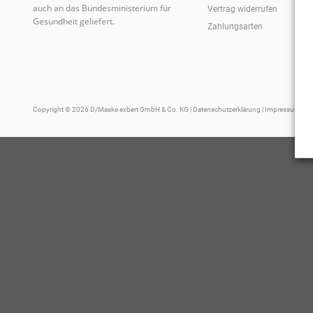
auch an das Bundesministerium für
Vertrag widerrufen
Gesundheit geliefert.
Zahlungsarten
Copyright © 2026 D/Maske exbert GmbH & Co. KG |
Datenschutzerklärung
|
Impressum