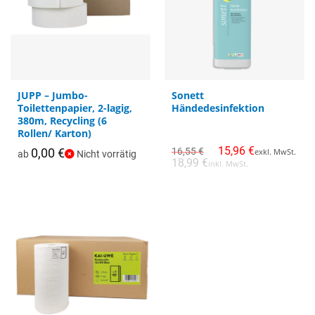
Dieses
JUPP – Jumbo-
Sonett
Toilettenpapier, 2-lagig,
Händedesinfektion
Produkt
380m, Recycling (6
weist
Rollen/ Karton)
mehrere
Ursprünglicher
Aktueller
15,96
€
0,00
€
16,55
€
exkl. MwSt.
Varianten
ab
Nicht vorrätig
Preis
Preis
18,99
€
inkl. MwSt.
war:
ist:
auf.
16,55 €
15,96 €.
Die
Optionen
können
auf
der
Produktseite
gewählt
werden