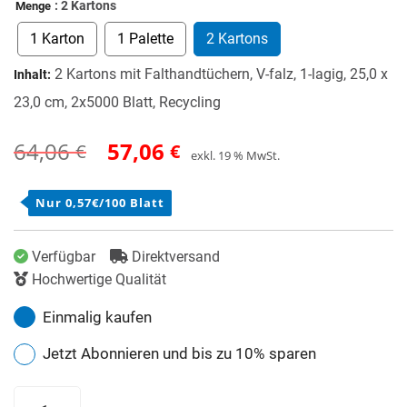
: 2 Kartons
Menge
1 Karton
1 Palette
2 Kartons
2 Kartons mit Falthandtüchern, V-falz, 1-lagig, 25,0 x
Inhalt:
23,0 cm, 2x5000 Blatt, Recycling
64,06
57,06
€
€
Ursprünglicher
Aktueller
exkl. 19 % MwSt.
Preis
Preis
Nur 0,57€/
100 Blatt
war:
ist:
64,06 €
57,06 €.
Verfügbar
Direktversand
Hochwertige Qualität
Einmalig kaufen
Jetzt Abonnieren und bis zu
10%
sparen