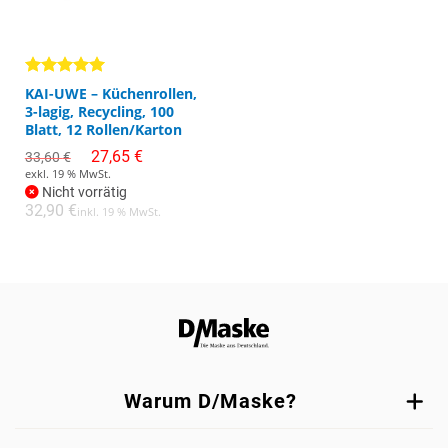
Bewertet
KAI-UWE – Küchenrollen,
mit
5.00
3-lagig, Recycling, 100
von 5
Blatt, 12 Rollen/Karton
Ursprünglicher
Aktueller
27,65
€
33,60
€
Preis
Preis
exkl. 19 % MwSt.
war:
ist:
Nicht vorrätig
33,60 €
27,65 €.
32,90
€
inkl. 19 % MwSt.
Warum D/Maske?