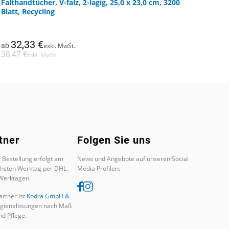
Falthandtücher, V-falz, 2-lagig, 25,0 x 23,0 cm, 3200
Dieses
Blatt, Recycling
Produkt
weist
mehrere
32,33
€
ab
exkl. MwSt.
Varianten
38,47
€
inkl. MwSt.
auf.
Die
Optionen
können
auf
der
Produktseite
tner
Folgen Sie uns
gewählt
werden
 Bestellung erfolgt am
News und Angebote auf unseren Social
chsten Werktag per DHL .
Media Profilen:
 Werktagen.
rtner ist
Kodra GmbH &
ygienelösungen nach Maß
d Pflege.