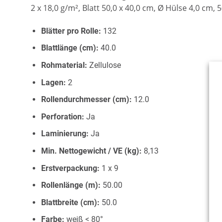
2 x 18,0 g/m², Blatt 50,0 x 40,0 cm, Ø Hülse 4,0 cm, 
Blätter pro Rolle:
132
Blattlänge (cm):
40.0
Rohmaterial:
Zellulose
Lagen:
2
Rollendurchmesser (cm):
12.0
Perforation:
Ja
Laminierung:
Ja
Min. Nettogewicht / VE (kg):
8,13
Erstverpackung:
1 x 9
Rollenlänge (m):
50.00
Blattbreite (cm):
50.0
Farbe:
weiß < 80°