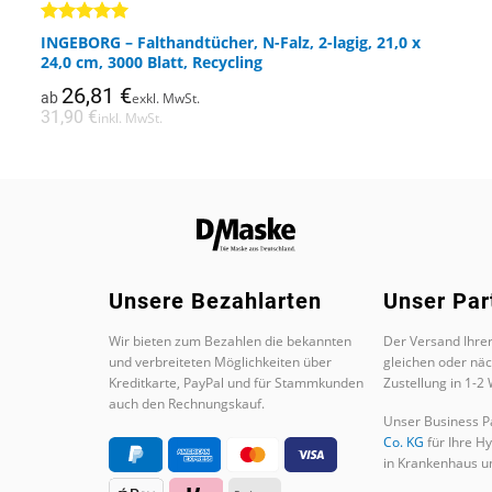
Dieses
Produkt
Bewertet
INGEBORG – Falthandtücher, N-Falz, 2-lagig, 21,0 x
weist
mit
5.00
24,0 cm, 3000 Blatt, Recycling
von 5
mehrere
26,81
€
ab
exkl. MwSt.
Varianten
31,90
€
inkl. MwSt.
auf.
Die
Optionen
können
auf
der
Produktseite
Unsere Bezahlarten
Unser Par
gewählt
werden
Wir bieten zum Bezahlen die bekannten
Der Versand Ihrer
und verbreiteten Möglichkeiten über
gleichen oder nä
Kreditkarte, PayPal und für Stammkunden
Zustellung in 1-2
auch den Rechnungskauf.
Unser Business Pa
Co. KG
für Ihre H
in Krankenhaus un