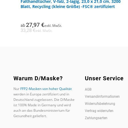
Falthandtücher, V-falz, 2-lagig, 23,0 x 21,0 cm, 3200
Dieses
Blatt, Recycling (kleine Größe) -FSC® zertifiziert
Produkt
weist
mehrere
27,97
€
ab
exkl. MwSt.
Varianten
33,28
€
inkl. MwSt.
auf.
Die
Optionen
können
auf
der
Produktseite
Warum D/Maske?
Unser Service
gewählt
werden
Nur
FFP2-Masken von hoher Qualität
AGB
werden in Europa zertifiziert und in
Versandinformationen
Deutschland zugelassen. Die D/Maske
Widerrufsbelehrung
ist 100% Made in Germany und wird
auch an das Bundesministerium für
Vertrag widerrufen
Gesundheit geliefert.
Zahlungsarten