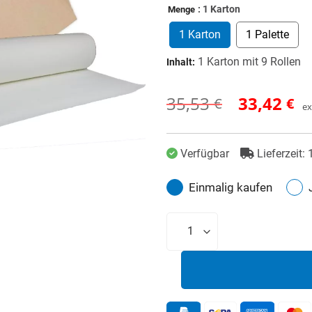
: 1 Karton
Menge
1 Karton
1 Palette
1 Karton mit 9 Rollen
Inhalt:
35,53
33,42
€
€
Ursprüngli
Aktueller
ex
Preis
Preis
Verfügbar
Lieferzeit:
war:
ist:
35,53 €
33,42 €.
Einmalig kaufen