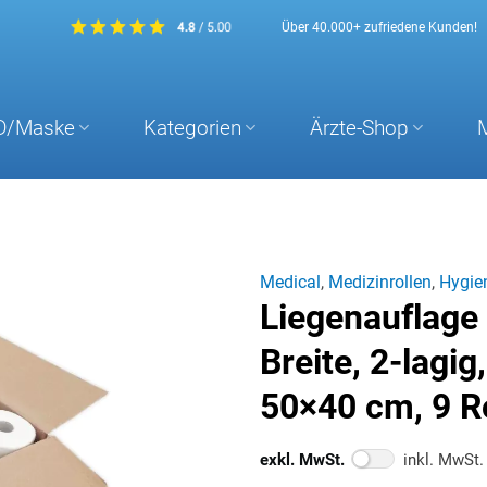
Über 40.000+ zufriedene Kunden!
D/Maske
Kategorien
Ärzte-Shop
Medical
,
Medizinrollen
,
Hygie
Liegenauflage
Breite, 2-lagig
50×40 cm, 9 R
exkl. MwSt.
inkl. MwSt.