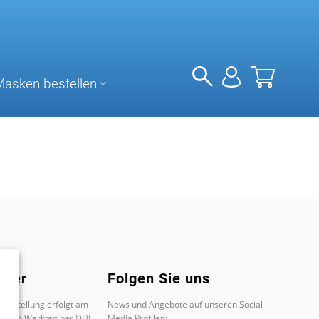
Masken bestellen
tner
Folgen Sie uns
 Bestellung erfolgt am
News und Angebote auf unseren Social
chsten Werktag per DHL .
Media Profilen: