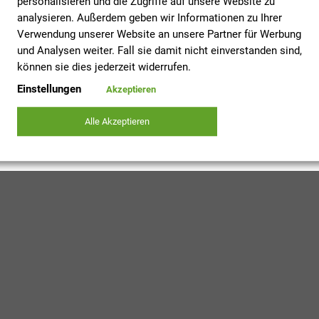
personalisieren und die Zugriffe auf unsere Website zu
Kreditkarte, PayPal und für Stammkunden
Zustellung in 1-2
analysieren. Außerdem geben wir Informationen zu Ihrer
auch den Rechnungskauf.
Verwendung unserer Website an unsere Partner für Werbung
Unser Business Pa
und Analysen weiter. Fall sie damit nicht einverstanden sind,
Co. KG
für Ihre H
in Krankenhaus un
können sie dies jederzeit widerrufen.
Einstellungen
Akzeptieren
Alle Akzeptieren