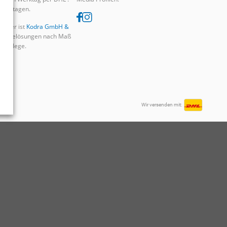
 Werktagen.
rtner ist
Kodra GmbH &
ygienelösungen nach Maß
d Pflege.
Wir versenden mit: