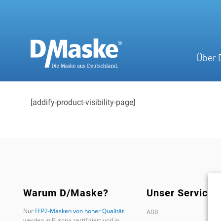
Zum
Inhalt
springen
Über 
[addify-product-visibility-page]
Warum D/Maske?
Unser Service
Nur
FFP2-Masken von hoher Qualität
AGB
werden in Europa zertifiziert und in